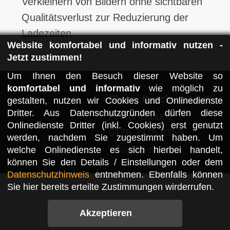
Verkleinern von Bildern ohne sichtbaren
Qualitätsverlust zur Reduzierung der
Ladezeiten
Website komfortabel und informativ nutzen -
Jetzt zustimmen!
Um Ihnen den Besuch dieser Website so
komfortabel und informativ
wie möglich zu
Flying Dutchman Art
gestalten, nutzen wir Cookies und Onlinedienste
Dritter. Aus Datenschutzgründen dürfen diese
Arthur Brouns
Onlinedienste Dritter (inkl. Cookies) erst genutzt
0176 2375 8353
werden, nachdem Sie zugestimmt haben. Um
info@fd-art.de
welche Onlinedienste es sich hierbei handelt,
können Sie den Details / Einstellungen oder dem
Datenschutzhinweis
entnehmen. Ebenfalls können
Sie hier bereits erteilte Zustimmungen wirderrufen.